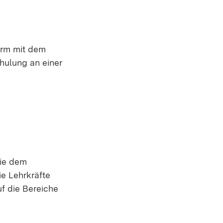
orm mit dem
hulung an einer
Öffnet in neuem Fenster)
die dem
e Lehrkräfte
f die Bereiche