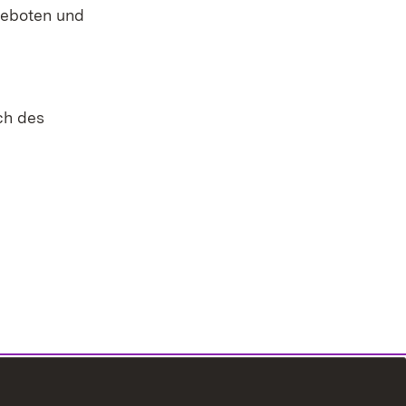
geboten und
in neuem Fenster)
ch des