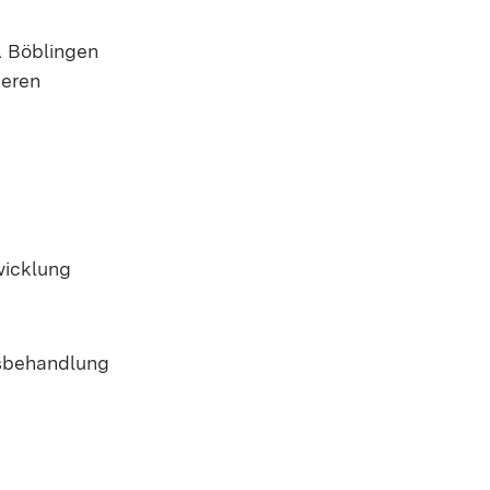
A Böblingen
deren
wicklung
usbehandlung