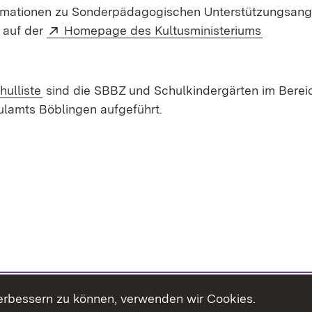
formationen zu Sonderpädagogischen Unterstützungsan
Extern:
(Öffnet 
 auf der
Homepage des Kultusministeriums
hulliste
sind die SBBZ und Schulkindergärten im Berei
ulamts Böblingen aufgeführt.
erbessern zu können, verwenden wir Cookies.