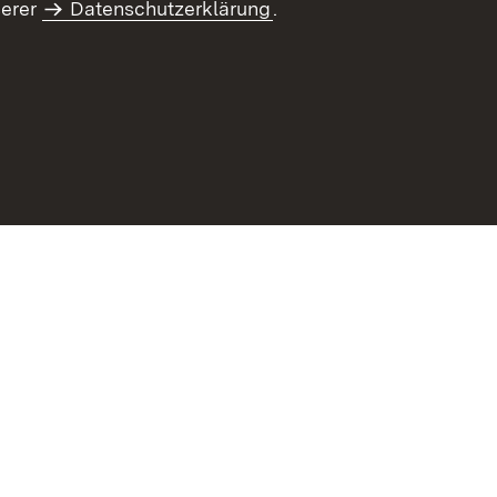
serer
Datenschutzerklärung
.
haltsübersicht
Kontakt
Impressum
Datenschutz
Benut