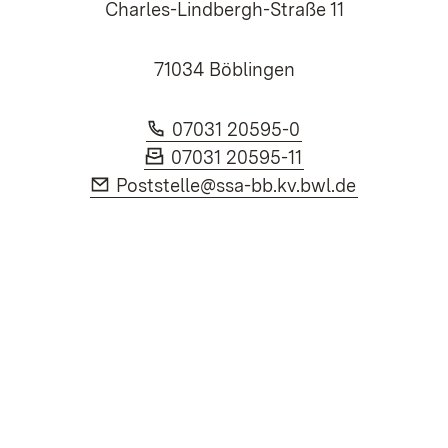
Charles-Lindbergh-Straße 11
71034 Böblingen
Telefon:
(Öffnet in neuem
07031 20595-0
Fax:
(Öffnet in neuem
07031 20595-11
E-Mail:
(Öffnet in
Poststelle@ssa-bb.kv.bwl.de