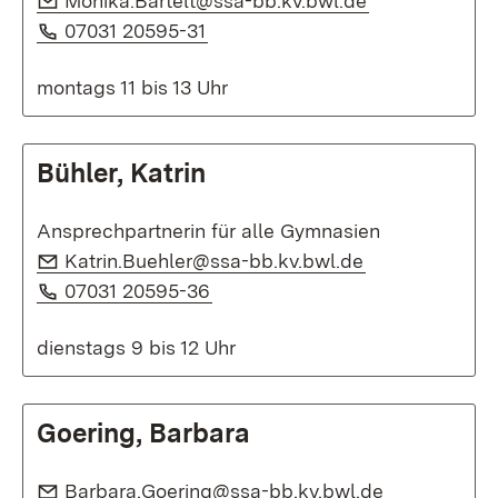
Monika.Bartelt@ssa-bb.kv.bwl.de
Telefon:
(Öffnet in neuem Fenster)
07031 20595-31
montags 11 bis 13 Uhr
Bühler, Katrin
Ansprechpartnerin für alle Gymnasien
E-Mail:
(Öffnet in neu
Katrin.Buehler@ssa-bb.kv.bwl.de
Telefon:
(Öffnet in neuem Fenster)
07031 20595-36
dienstags 9 bis 12 Uhr
Goering, Barbara
E-Mail:
(Öffnet in n
Barbara.Goering@ssa-bb.kv.bwl.de