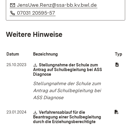
E-Mail:
(Öffnet in ne
JensUwe.Renz@ssa-bb.kv.bwl.de
Telefon:
(Öffnet in neuem Fenster)
07031 20595-57
Weitere Hinweise
Datum
Bezeichnung
Typ
25.10.2023
Download:
Stellungnahme der Schule zum
Antrag auf Schulbegleitung bei ASS
Diagnose
(Öffnet in neuem Fenster)
Stellungnahme der Schule zum
Antrag auf Schulbegleitung bei
ASS Diagnose
23.01.2024
Download:
Verfahrensablauf für die
Beantragung einer Schulbegleitung
durch die Erziehungsberechtigte
(Öffnet in neuem F