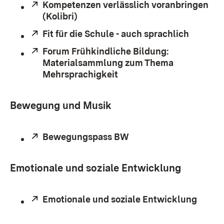
Extern:
Kompetenzen verlässlich voranbringen
(Kolibri)
(Öffnet in neuem Fenster)
Extern:
Fit für die Schule - auch sprachlich
(Öffnet 
Extern:
Forum Frühkindliche Bildung:
Materialsammlung zum Thema
Mehrsprachigkeit
(Öffnet in neuem Fenster
Bewegung und Musik
Extern:
Bewegungspass BW
(Öffnet in neuem Fens
Emotionale und soziale Entwicklung
Extern:
Emotionale und soziale Entwicklung
(Öffne